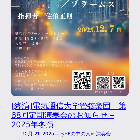
[終演]電気通信大学管弦楽団 第
68回定期演奏会のお知らせ –
2025年冬演
—
10月 21, 2025
by
HPの中の人
in
演奏会