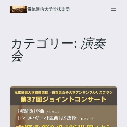
内
電気通信大学管弦楽団
容
を
ス
キ
カテゴリー:
演奏
ッ
会
プ