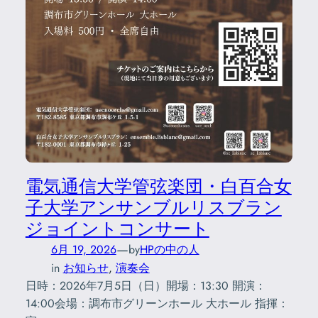
電気通信大学管弦楽団・白百合女
子大学アンサンブルリスブラン
ジョイントコンサート
—
6月 19, 2026
by
HPの中の人
in
お知らせ
, 
演奏会
日時：2026年7月5日（日）開場：13:30 開演：
14:00会場：調布市グリーンホール 大ホール 指揮：