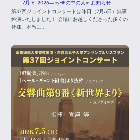
—
7月 6, 2026
by
HPの中の人
in
お知らせ
第37回ジョイントコンサートは昨日（7月5日）無事
終演いたしました！ 会場にお越しくださった多くの
皆様、本当に…