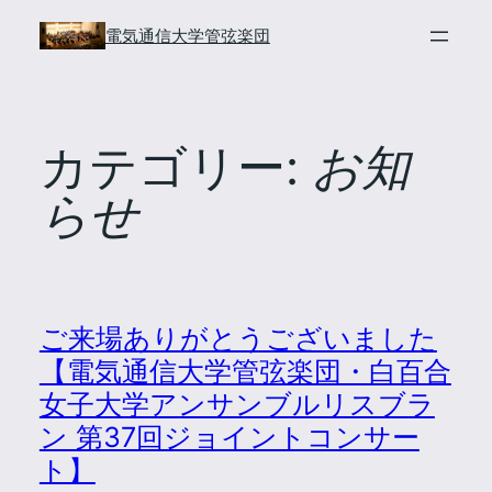
内
電気通信大学管弦楽団
容
を
ス
キ
カテゴリー:
お知
ッ
らせ
プ
ご来場ありがとうございました
【電気通信大学管弦楽団・白百合
女子大学アンサンブルリスブラ
ン 第37回ジョイントコンサー
ト】