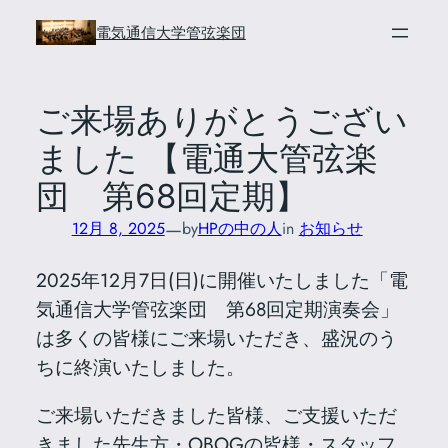
内
電気通信大学管弦楽団
容
を
ス
ご来場ありがとうござい
キ
ました 【電通大管弦楽
ッ
プ
団 第68回定期】
—
12月 8, 2025
by
HPの中の人
in
お知らせ
2025年12月7日(日)に開催いたしました「電
気通信大学管弦楽団 第68回定期演奏会」
は多くの皆様にご来場いただき、盛況のう
ちに終演いたしました。
ご来場いただきました皆様、ご支援いただ
きました先生方・OBOGの皆様・スタッフ