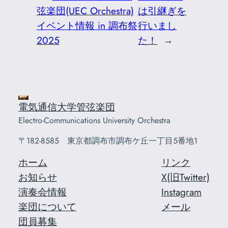
弦楽団(UEC Orchestra)
は引継ぎを
イベント情報 in 調布祭
行いまし
2025
た！
→
電気通信大学管弦楽団
Electro-Communications University Orchestra
〒182-8585 東京都調布市調布ケ丘一丁目5番地1
ホーム
リンク
お知らせ
X(旧Twitter)
演奏会情報
Instagram
楽団について
メール
団員募集