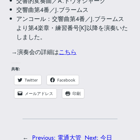
交響的変奏曲／A.ドヴォジャーク
交響曲第4番／J.ブラームス
アンコール：交響曲第4番／J.ブラームス
より第4楽章・練習番号[K]以降を演奏いた
しました。
→演奏会の詳細は
こちら
共有:
Twitter
Facebook
メールアドレス
印刷
←
Previous:
電通大管
Next:
今日